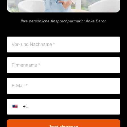
Ihre 
persönliche 
Ansprechpartnerin: 
Anke 
Baron
Jetzt eintragen